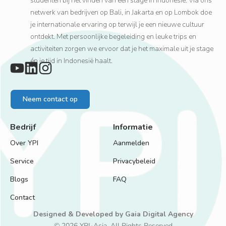
studenten bij het vinden van een stage in Indonesië. Via ons
netwerk van bedrijven op Bali, in Jakarta en op Lombok doe
je internationale ervaring op terwijl je een nieuwe cultuur
ontdekt. Met persoonlijke begeleiding en leuke trips en
activiteiten zorgen we ervoor dat je het maximale uit je stage
én je tijd in Indonesië haalt.
Neem contact op
Bedrijf
Informatie
Over YPI
Aanmelden
Service
Privacybeleid
Blogs
FAQ
Contact
Designed & Developed by
Gaia Digital Agency
© 2026 YPI-Asia. All Rights Reserved