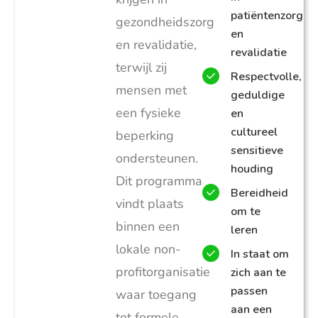
patiëntenzorg
gezondheidszorg
en
en revalidatie,
revalidatie
terwijl zij
Respectvolle,
mensen met
geduldige
een fysieke
en
cultureel
beperking
sensitieve
ondersteunen.
houding
Dit programma
Bereidheid
vindt plaats
om te
binnen een
leren
lokale non-
In staat om
profitorganisatie
zich aan te
passen
waar toegang
aan een
tot formele