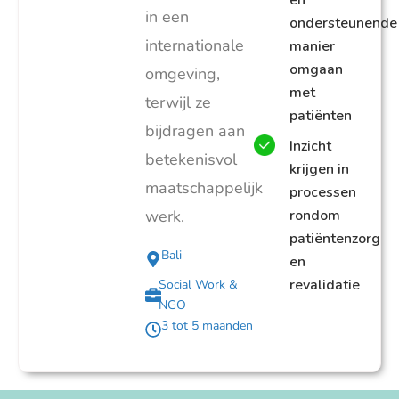
en
in een
ondersteunende
internationale
manier
omgaan
omgeving,
met
terwijl ze
patiënten
bijdragen aan
Inzicht
betekenisvol
krijgen in
maatschappelijk
processen
werk.
rondom
patiëntenzorg
Bali
en
revalidatie
Social Work &
NGO
3 tot 5 maanden