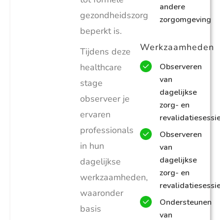
andere
gezondheidszorg
zorgomgeving
beperkt is.
Werkzaamheden
Tijdens deze
healthcare
Observeren
van
stage
dagelijkse
observeer je
zorg- en
ervaren
revalidatiesessi
professionals
Observeren
in hun
van
dagelijkse
dagelijkse
zorg- en
werkzaamheden,
revalidatiesessi
waaronder
Ondersteunen
basis
van