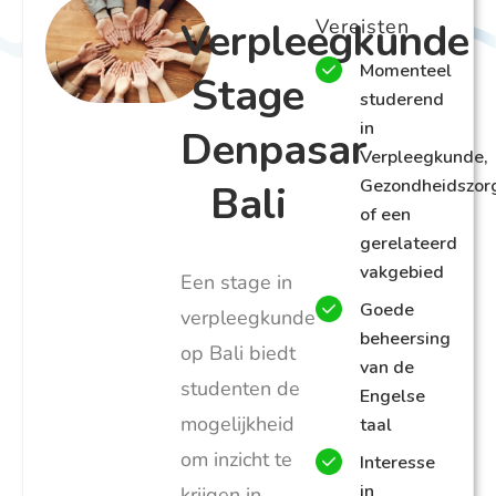
Verpleegkunde
Vereisten
Momenteel
Stage
studerend
in
Denpasar
Verpleegkunde,
Gezondheidszor
Bali
of een
gerelateerd
vakgebied
Een stage in
Goede
verpleegkunde
beheersing
op Bali biedt
van de
studenten de
Engelse
mogelijkheid
taal
om inzicht te
Interesse
in
krijgen in