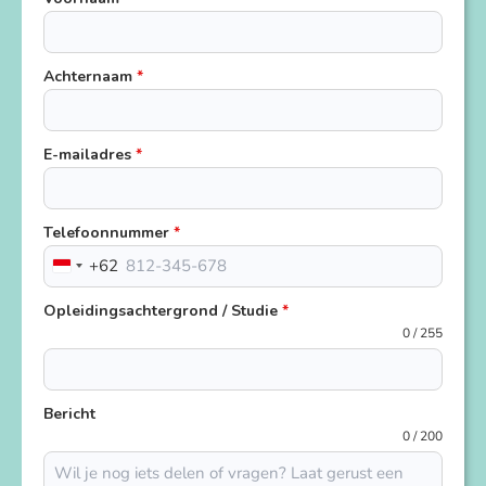
Achternaam
*
E-mailadres
*
Telefoonnummer
*
+62
Indonesia
+62
Opleidingsachtergrond / Studie
*
0 / 255
Bericht
0 / 200