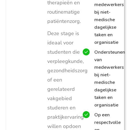
therapieën en
medewerkers
routinematige
bij niet-
medische
patiëntenzorg.
dagelijkse
Deze stage is
taken en
ideaal voor
organisatie
studenten die
Ondersteunen
van
verpleegkunde,
medewerkers
gezondheidszorg
bij niet-
of een
medische
gerelateerd
dagelijkse
taken en
vakgebied
organisatie
studeren en
Op een
praktijkervaring
respectvolle
willen opdoen