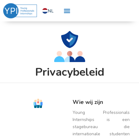
Ga
NL
naar
de
EN
inhoud
Privacybeleid
Wie wij zijn
Young Professionals
Internships is een
stagebureau die
internationale studenten