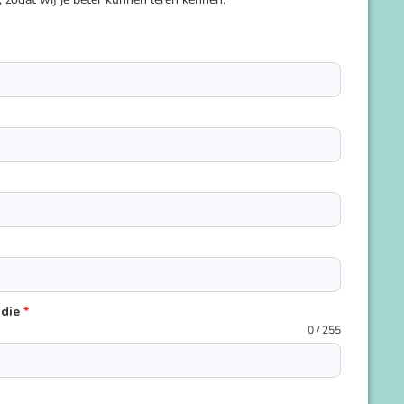
udie
*
0 / 255