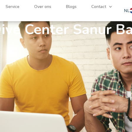
arketing Stage
Service
Over ons
Blogs
Contact
NL
EN
ive Center Sanur Ba