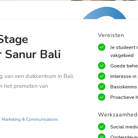
Stage
Vereisten
Je studeert 
 Sanur Bali
vakgebied
Goede behee
 van een duikcentrum in Bali.
Interesse in
en het promoten van
Basiskennis
Proactieve 
Werkzaamhed
,
Marketing & Communications
Social medi
Ondersteun