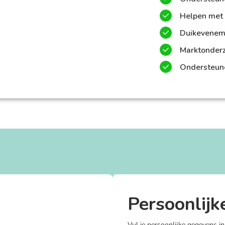
Helpen met 
Duikevenem
Marktonderz
Ondersteune
Persoonlijk
Vul je persoonlijke gegevens in