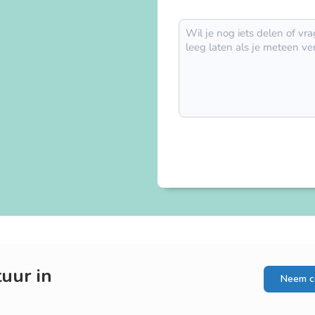
uur in
Neem c