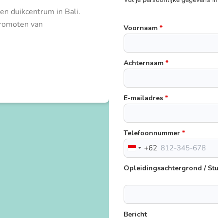
n duikcentrum in Bali.
promoten van
Voornaam
*
Achternaam
*
E-mailadres
*
Telefoonnummer
*
+62
Indonesia
+62
Opleidingsachtergrond / St
Bericht