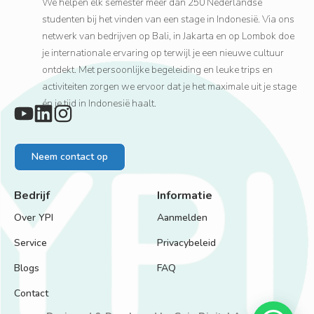
We helpen elk semester meer dan 250 Nederlandse
studenten bij het vinden van een stage in Indonesië. Via ons
netwerk van bedrijven op Bali, in Jakarta en op Lombok doe
je internationale ervaring op terwijl je een nieuwe cultuur
ontdekt. Met persoonlijke begeleiding en leuke trips en
activiteiten zorgen we ervoor dat je het maximale uit je stage
én je tijd in Indonesië haalt.
Neem contact op
Bedrijf
Informatie
Over YPI
Aanmelden
Service
Privacybeleid
Blogs
FAQ
Contact