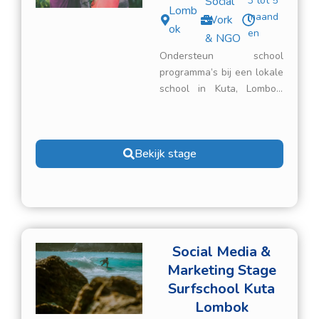
Social
3 tot 5
Lomb
maand
Work
ok
en
& NGO
Ondersteun school
programma’s bij een lokale
school in Kuta, Lombok.
Werk nauw samen met
lokale gemeenschappen
om te helpen met
Bekijk stage
onderwijs, empowerment
en sociale initiatieven. De
school ligt net buiten Kuta
in een lokaal dorp.
Social Media &
Marketing Stage
Surfschool Kuta
Lombok