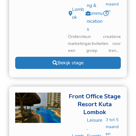
maand
ng &
Lomb
en
Commu
ok
nication
s
Ondersteun creatieve
marketingactiviteiten voor
een groep trendy
restaurants. Maak
Bekijk stage
aantrekkelijke content voor
sociale media, help met
fotografie en ondersteun
bij het online promoten van
de restaurantmerken. Je
Front Office Stage
zult ook betrokken zijn bij
Resort Kuta
de maandelijkse
Lombok
evenementen op de
Leisure
3 tot 5
verschillende locaties.
maand
,
en