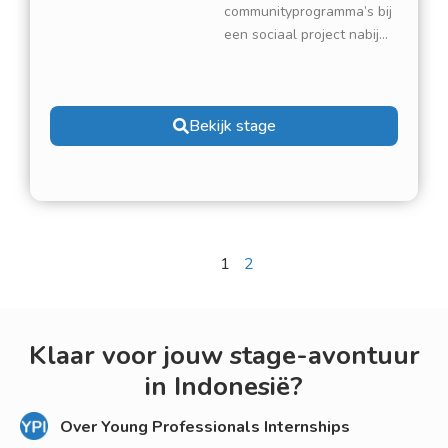
communityprogramma’s bij
een sociaal project nabij
Mataram. Help met
educatieve activiteiten,
outreach en sociale
Bekijk stage
ontwikkelingsinitiatieven.
Previous
1
2
Next
Klaar voor jouw stage-avontuur
in Indonesië?
Over Young Professionals Internships