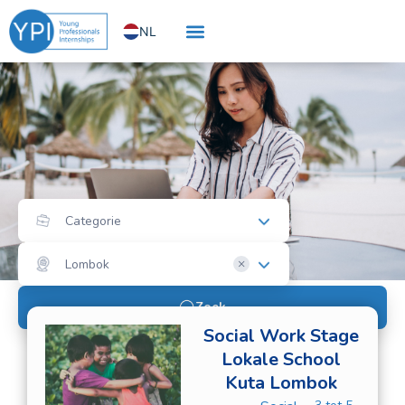
Ga
NL
naar
de
EN
inhoud
Categorie
×
Lombok
Zoek
Page
Page
Social Work Stage
Lokale School
Kuta Lombok