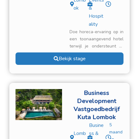
Lomb
Events
ok
&
Hospit
ality
Doe horeca-ervaring op in
een toonaangevend hotel
terwijl je ondersteunt bij
de dagelijkse
Bekijk stage
werkzaamheden van de
front office. Dit 5-
sterrenhotel ligt in Kuta
Lombok en bevindt zich
direct aan het beroemde
Business
strand van Mandalika! Help
Development
gasten, beheer
Vastgoedbedrijf
reserveringen en leer de
Kuta Lombok
standaarden van
klantenservice in de
Busine
5
hotelsector in een
maand
Lomb
ss &
professionele omgeving.