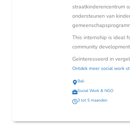
straatkinderencentrum op
ondersteunen van kinder
gemeenschapsprogramm
This internship is ideal 
community development 
Geïnteresseerd in verge
Ontdek meer social work st
Bali
Social Work & NGO
3 tot 5 maanden