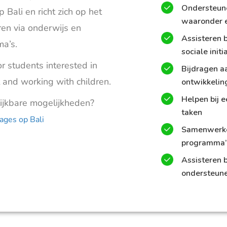
Ondersteune
 Bali en richt zich op het
waaronder e
en via onderwijs en
Assisteren b
a’s.
sociale initi
for students interested in
Bijdragen a
and working with children.
ontwikkelin
Helpen bij 
lijkbare mogelijkheden?
taken
ages op Bali
Samenwerke
programma’
Assisteren b
ondersteune