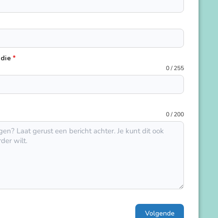
udie
*
0 / 255
0 / 200
Volgende