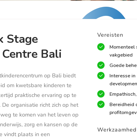
k Stage
Vereisten
Momenteel s
 Centre Bali
vakgebied
Goede behee
tkinderencentrum op Bali biedt
Interesse i
developmen
eid om kwetsbare kinderen te
Empathisch,
ertijd praktische ervaring op te
 De organisatie richt zich op het
Bereidheid o
profitomgev
 weg te komen van het leven op
onderwijs, zorg en kansen op de
Werkzaamhed
e vindt plaats in een