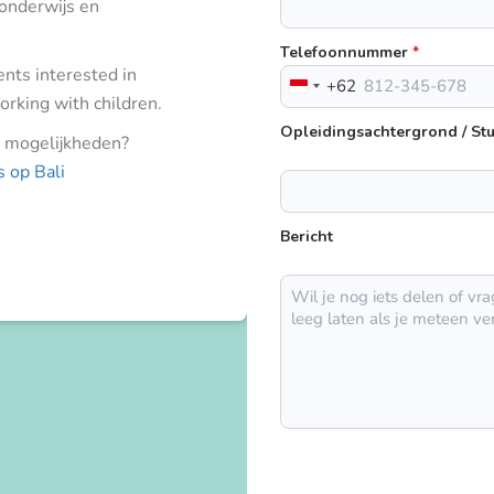
onderwijs en
Telefoonnummer
*
dents interested in
+62
Indonesia
king with children.
+62
Opleidingsachtergrond / St
e mogelijkheden?
 op Bali
Bericht