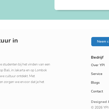
uur in
Neem c
Bedrijf
 studenten bij het vinden van een
Over YPI
op Bali, in Jakarta en op Lombok
Service
euwe cultuur ontdekt. Met
ten zorgen we ervoor dat je het
Blogs
Contact
Designed 
© 2026 YPI-