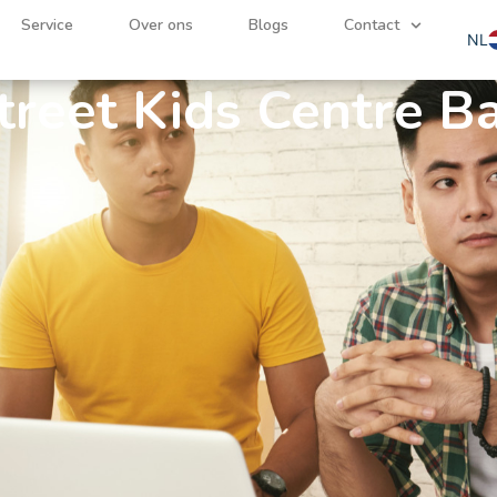
ocial Work Stage
Service
Over ons
Blogs
Contact
NL
EN
treet Kids Centre Ba