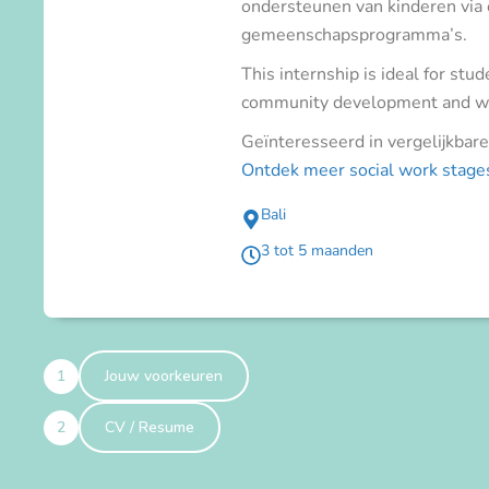
ondersteunen van kinderen via 
gemeenschapsprogramma’s.
This internship is ideal for stu
community development and wor
Geïnteresseerd in vergelijkbar
Ontdek meer social work stages
Bali
3 tot 5 maanden
1
Jouw voorkeuren
2
CV / Resume