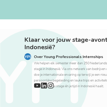
Klaar voor jouw stage-avont
Indonesië?
Over Young Professionals Internships
We helpen elk semester meer dan 250 Nederlandse
stage in Indonesië. Via ons netwerk van bedrijven 
doe je internationale ervaring op terwijl je een ni
persoonlijke begeleiding en leuke trips en activitei
maximale uit je stage én je tijd in Indonesië haalt.