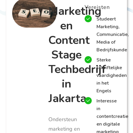
Marketing
Vereisten
Studeert
en
Marketing,
Communicatie,
Content
Media of
Bedrijfskunde
Stage
Sterke
Techbedrijf
schriftelijke
vaardigheden
in
in het
Engels
Jakarta
Interesse
in
contentcreatie
Ondersteun
en digitale
marketing en
marketing