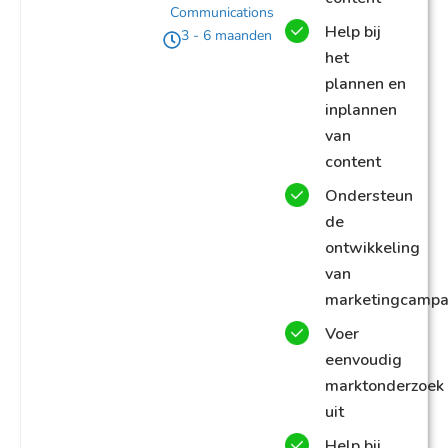
Communications
Help bij
3 - 6 maanden
het
plannen en
inplannen
van
content
Ondersteun
de
ontwikkeling
van
marketingcamp
Voer
eenvoudig
marktonderzoek
uit
Help bij