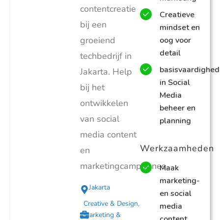
contentcreatie
Creatieve
bij een
mindset en
groeiend
oog voor
detail
techbedrijf in
basisvaardighe
Jakarta. Help
in Social
bij het
Media
ontwikkelen
beheer en
van social
planning
media content
Werkzaamheden
en
marketingcampagnes.
Maak
marketing-
Jakarta
en social
Creative & Design
,
media
Marketing &
content