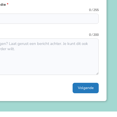
udie
*
0 / 255
0 / 200
Volgende