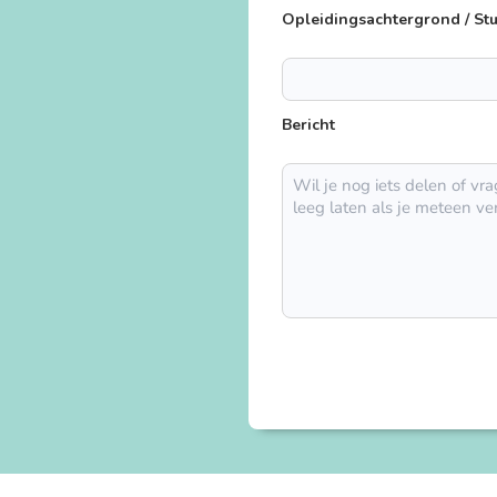
+62
Opleidingsachtergrond / St
Bericht