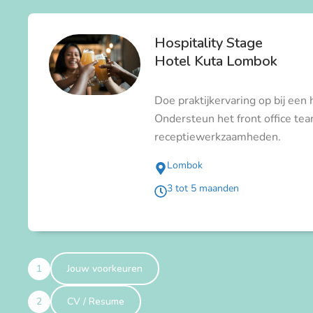
Hospitality Stage
Hotel Kuta Lombok
Doe praktijkervaring op bij een
Ondersteun het front office tea
receptiewerkzaamheden.
Lombok
3 tot 5 maanden
1
Jouw voorkeuren
2
CV / Resume