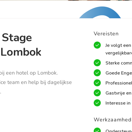
 Stage
Vereisten
Je volgt ee
a Lombok
vergelijkbar
Sterke comm
bij een hotel op Lombok.
Goede Engel
ice team en help bij dagelijkse
Professione
.
Gastvrije en
Interesse in 
Werkzaamhed
Ondersteune