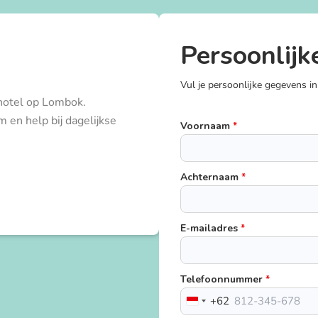
Persoonlijk
Vul je persoonlijke gegevens in
 hotel op Lombok.
m en help bij dagelijkse
Voornaam
*
Achternaam
*
E-mailadres
*
Telefoonnummer
*
+62
Indonesia