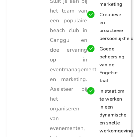
Sluit je aan bij
marketing
het team van
Creatieve
een populaire
en
beach club in
proactieve
persoonlijkheid
Canggu en
Goede
doe ervaring
beheersing
op in
van de
eventmanagement
Engelse
en marketing.
taal
Assisteer bij
In staat om
het
te werken
in een
organiseren
dynamische
van
en snelle
evenementen,
werkomgeving