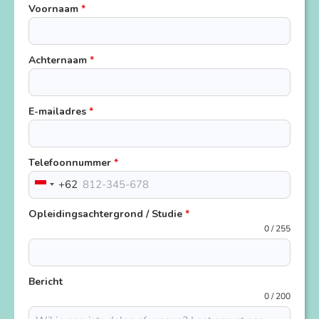
Voornaam
*
Achternaam
*
E-mailadres
*
Telefoonnummer
*
+62
Indonesia
+62
Opleidingsachtergrond / Studie
*
0 / 255
Bericht
0 / 200