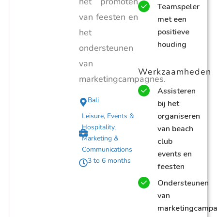
het promoten
Teamspeler
van feesten en
met een
het
positieve
houding
ondersteunen
van
Werkzaamheden
marketingcampagnes.
Assisteren
Bali
bij het
organiseren
Leisure, Events &
Hospitality
,
van beach
Marketing &
club
Communications
events en
3 to 6 months
feesten
Ondersteunen
van
marketingcamp