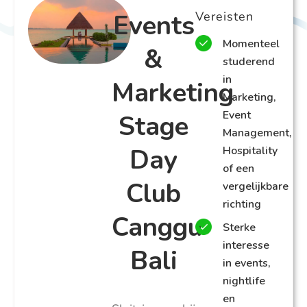
Events
Vereisten
Momenteel
&
studerend
in
Marketing
Marketing,
Event
Stage
Management,
Day
Hospitality
of een
Club
vergelijkbare
richting
Canggu
Sterke
interesse
Bali
in events,
nightlife
en