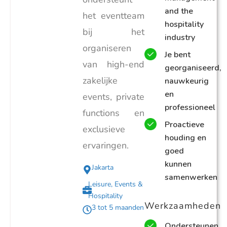
and the
het eventteam
hospitality
bij het
industry
organiseren
Je bent
van high-end
georganiseerd,
zakelijke
nauwkeurig
en
events, private
professioneel
functions en
Proactieve
exclusieve
houding en
ervaringen.
goed
kunnen
Jakarta
samenwerken
Leisure, Events &
Hospitality
Werkzaamheden
3 tot 5 maanden
Ondersteunen