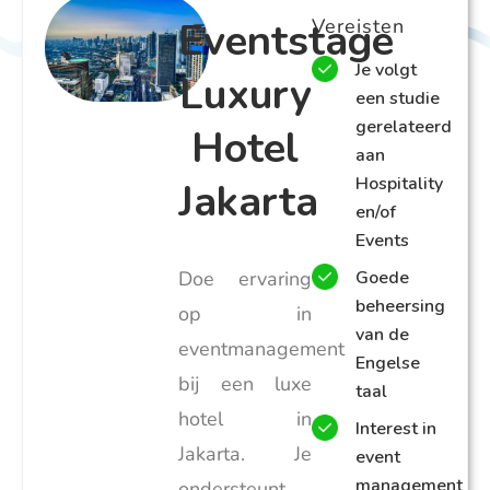
Eventstage
Vereisten
Je volgt
Luxury
een studie
gerelateerd
Hotel
aan
Hospitality
Jakarta
en/of
Events
Doe ervaring
Goede
beheersing
op in
van de
eventmanagement
Engelse
bij een luxe
taal
hotel in
Interest in
Jakarta. Je
event
management
ondersteunt